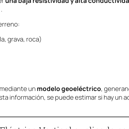
er
una baja resistividad y alta conductivid
)
.
erreno:
a, grava, roca)
o mediante un
modelo geoeléctrico
, generan
sta información, se puede estimar si hay un a