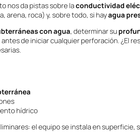
o nos da pistas sobre la
conductividad eléct
a, arena, roca) y, sobre todo, si hay
agua pre
ubterráneas con agua
, determinar su
profu
al antes de iniciar cualquier perforación. ¿El r
sarias.
bterránea
iones
iento hídrico
minares: el equipo se instala en superficie, 