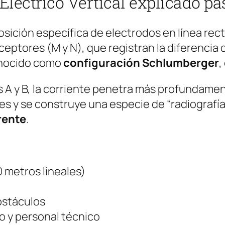
léctrico Vertical explicado pa
sición específica de electrodos en línea rec
eceptores (M y N), que registran la diferencia
conocido como
configuración Schlumberger
,
 A y B, la corriente penetra más profundament
 y se construye una especie de “radiografía d
rente
.
 metros lineales)
bstáculos
o y personal técnico