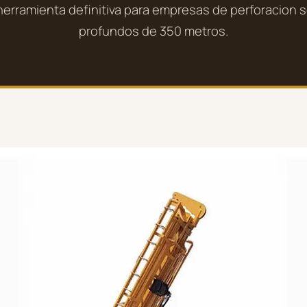
 herramienta definitiva para empresas de perforacion 
profundos de 350 metros.