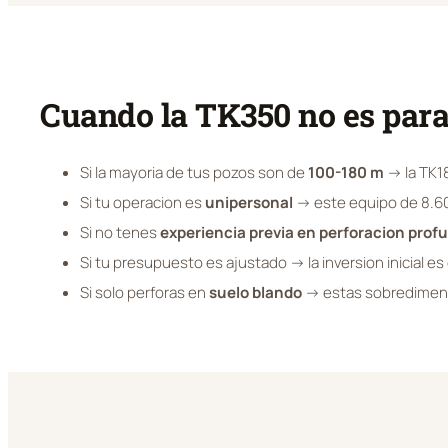
Cuando la TK350 no es para
Si la mayoria de tus pozos son de
100-180 m
→ la TK1
Si tu operacion es
unipersonal
→ este equipo de 8.600
Si no tenes
experiencia previa en perforacion prof
Si tu presupuesto es ajustado → la inversion inicial es
Si solo perforas en
suelo blando
→ estas sobredimen