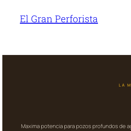
Saltar
al
El Gran Perforista
contenido
LA 
Maxima potencia para pozos profundos de agu