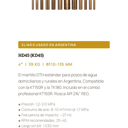
EL MÁS USADO EN ARGENTINA
HD45 (KD45)
4″ | 39 KG | Φ110-135 MM
El martillo DTH estándar para pozos de agua
domiciliarios y rurales en Argentina. Compatible
con la KT150R y la TK180. Incluido en el combo
profesional KT150R. Rosca API 2⅜” REG.
● Presión: 1,2–2,0 MPa
● Consumo de aire: 8–10 m³/min @ 1,7 MPa
● Frecuencia de impacto: ~27 Hz
● RPM recomendadas: 25–40
● Largo sin bit: 1.030 mm