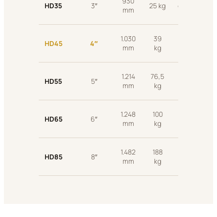
930
HD35
3″
25 kg
φ82 mm
mm
1.030
39
φ99
HD45
4″
mm
kg
mm
1.214
76,5
φ126
HD55
5″
mm
kg
mm
1.248
100
φ142–
HD65
6″
mm
kg
148 mm
1.482
188
φ180–
HD85
8″
mm
kg
185 mm