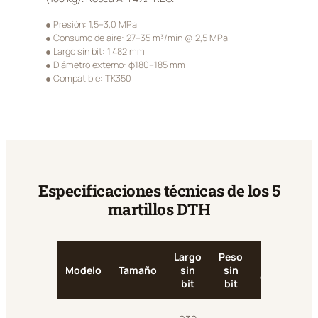
● Presión: 1,5–3,0 MPa
● Consumo de aire: 27–35 m³/min @ 2,5 MPa
● Largo sin bit: 1.482 mm
● Diámetro externo: φ180–185 mm
● Compatible: TK350
Especificaciones técnicas de los 5
martillos DTH
Largo
Peso
φ
Modelo
Tamaño
sin
sin
externo
bit
bit