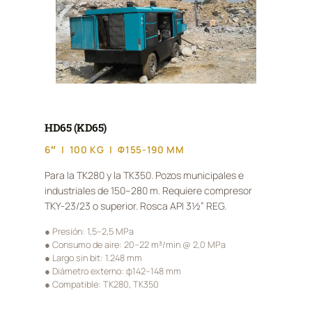
HD65 (KD65)
6″ | 100 KG | Φ155-190 MM
Para la TK280 y la TK350. Pozos municipales e
industriales de 150–280 m. Requiere compresor
TKY-23/23 o superior. Rosca API 3½” REG.
● Presión: 1,5–2,5 MPa
● Consumo de aire: 20–22 m³/min @ 2,0 MPa
● Largo sin bit: 1.248 mm
● Diámetro externo: φ142–148 mm
● Compatible: TK280, TK350