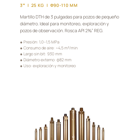
3″ | 25 KG | Φ90-110 MM
Martillo DTH de 3 pulgadas para pozos de pequeño
diámetro. Ideal para monitoreo, exploración y
pozos de observación. Rosca API 2⅜” REG.
● Presión: 1,0–1,5 MPa
● Consumo de aire: ~4,5 m³/min
● Largo sin bit: 930 mm
● Diámetro externo: φ82 mm
● Uso: exploración y monitoreo