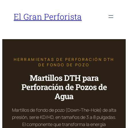
Saltar
al
El Gran Perforista
contenido
HERRAMIENTAS DE PERFORACIÓN DTH
DE FONDO DE POZO
Martillos DTH para
Perforación de Pozos de
Agua
Martillos de fondo de pozo (Down-The-Hole) de alta
presión, serie KD/HD, en tamaños de 3 a 8 pulgadas.
El componente que transforma la energía