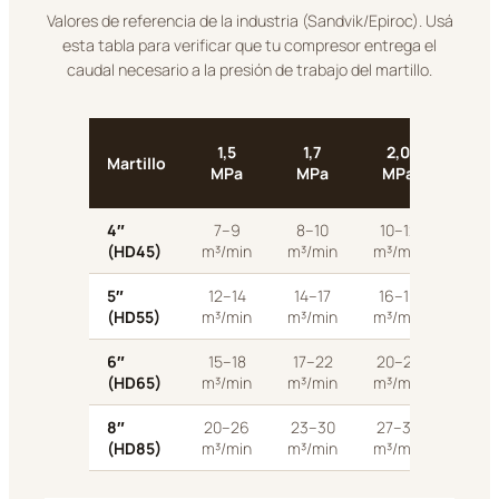
Valores de referencia de la industria (Sandvik/Epiroc). Usá
esta tabla para verificar que tu compresor entrega el
caudal necesario a la presión de trabajo del martillo.
Diám
1,5
1,7
2,0
Martillo
bo
MPa
MPa
MPa
típ
4″
7–9
8–10
10–12
110–
(HD45)
m³/min
m³/min
m³/min
m
5″
12–14
14–17
16–19
127–
(HD55)
m³/min
m³/min
m³/min
m
6″
15–18
17–22
20–25
152–
(HD65)
m³/min
m³/min
m³/min
m
8″
20–26
23–30
27–35
195–
(HD85)
m³/min
m³/min
m³/min
m