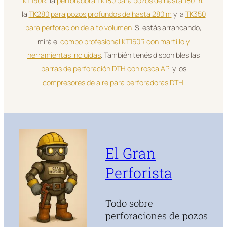
KT150R
, la
perforadora TK180 para pozos de hasta 180 m
,
la
TK280 para pozos profundos de hasta 280 m
y la
TK350
para perforación de alto volumen
. Si estás arrancando,
mirá el
combo profesional KT150R con martillo y
herramientas incluidas
. También tenés disponibles las
barras de perforación DTH con rosca API
y los
compresores de aire para perforadoras DTH
.
El Gran
Perforista
Todo sobre
perforaciones de pozos