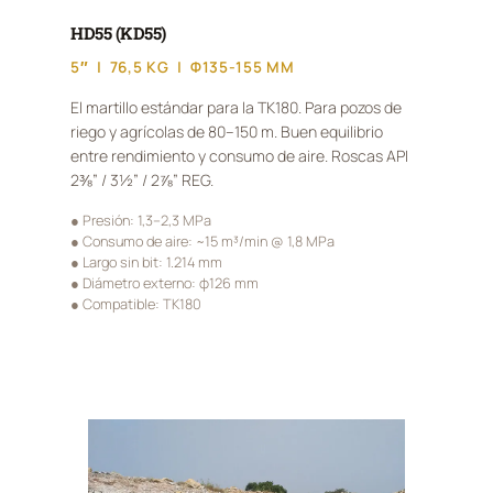
HD55 (KD55)
5″ | 76,5 KG | Φ135-155 MM
El martillo estándar para la TK180. Para pozos de
riego y agrícolas de 80–150 m. Buen equilibrio
entre rendimiento y consumo de aire. Roscas API
2⅜” / 3½” / 2⅞” REG.
● Presión: 1,3–2,3 MPa
● Consumo de aire: ~15 m³/min @ 1,8 MPa
● Largo sin bit: 1.214 mm
● Diámetro externo: φ126 mm
● Compatible: TK180