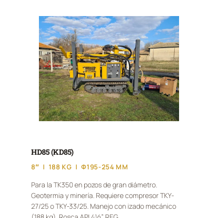
HD85 (KD85)
8″ | 188 KG | Φ195-254 MM
Para la TK350 en pozos de gran diámetro.
Geotermia y minería. Requiere compresor TKY-
27/25 o TKY-33/25. Manejo con izado mecánico
(188 kg). Rosca API 4½” REG.