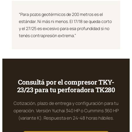
“Para pozos geotérmicos de 200 metros es el
estándar. Ni más ni menos. El 17/18 se queda corto
y el 27/25 es excesivo para esa profundidad si no
tenés contrapresión extrema.”
Consultá por el compresor TKY-
23/23 para tu perforadora TK280
Cotización, plazo de entrega y configuración para tu
operación. Versión Yuchai 340 HP o Cummins 360 HP
(variante K). Respuesta en 24-48 horas hábiles.