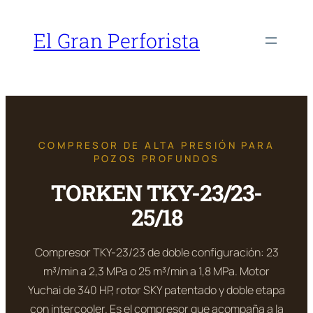
Saltar
al
El Gran Perforista
contenido
COMPRESOR DE ALTA PRESIÓN PARA
POZOS PROFUNDOS
TORKEN TKY-23/23-
25/18
Compresor TKY-23/23 de doble configuración: 23
m³/min a 2,3 MPa o 25 m³/min a 1,8 MPa. Motor
Yuchai de 340 HP, rotor SKY patentado y doble etapa
con intercooler. Es el compresor que acompaña a la