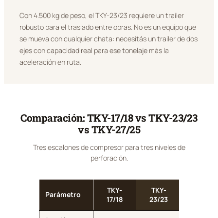
Con 4.500 kg de peso, el TKY-23/23 requiere un trailer
robusto para el traslado entre obras. No es un equipo que
se mueva con cualquier chata: necesitás un trailer de dos
ejes con capacidad real para ese tonelaje más la
aceleración en ruta.
Comparación: TKY-17/18 vs TKY-23/23
vs TKY-27/25
Tres escalones de compresor para tres niveles de
perforación.
TKY-
TKY-
TKY-
Parámetro
17/18
23/23
27/25