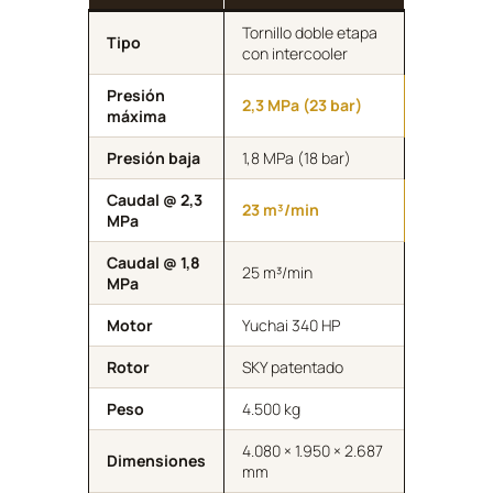
Tornillo doble etapa
Tipo
con intercooler
Presión
2,3 MPa (23 bar)
máxima
Presión baja
1,8 MPa (18 bar)
Caudal @ 2,3
23 m³/min
MPa
Caudal @ 1,8
25 m³/min
MPa
Motor
Yuchai 340 HP
Rotor
SKY patentado
Peso
4.500 kg
4.080 × 1.950 × 2.687
Dimensiones
mm