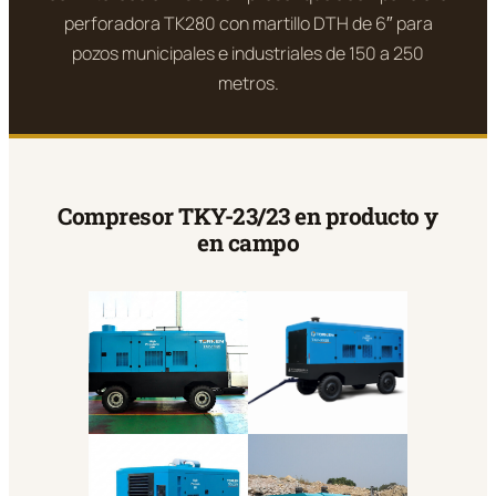
perforadora TK280 con martillo DTH de 6″ para
pozos municipales e industriales de 150 a 250
metros.
Compresor TKY-23/23 en producto y
en campo