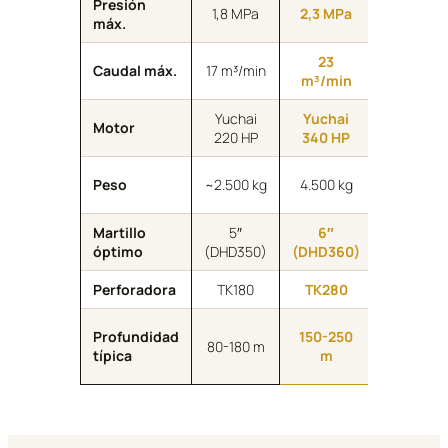
Presión
2,5
1,8 MPa
2,3 MPa
máx.
MPa
23
27
Caudal máx.
17 m³/min
m³/min
m³/min
Yuchai
Yuchai
Yuchai
Motor
220 HP
340 HP
400 HP
~4.500
Peso
~2.500 kg
4.500 kg
kg
Martillo
5″
6″
6″-7″
óptimo
(DHD350)
(DHD360)
Perforadora
TK180
TK280
TK350
200-
Profundidad
150-250
80-180 m
300+
típica
m
m